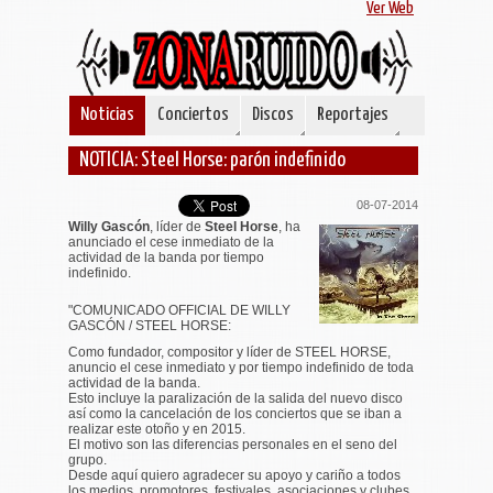
Ver Web
Noticias
Conciertos
Discos
Reportajes
NOTICIA: Steel Horse: parón indefinido
08-07-2014
Willy Gascón
, líder de
Steel Horse
, ha
anunciado el cese inmediato de la
actividad de la banda por tiempo
indefinido.
"
COMUNICADO OFFICIAL DE WILLY
GASCÓN / STEEL HORSE:
Como fundador, compositor y líder de STEEL HORSE,
anuncio el cese inmediato y por tiempo indefinido de toda
actividad de la banda.
Esto incluye la paralización de la salida del nuevo disco
así como la cancelación de los conciertos que se iban a
realizar este otoño y en 2015.
El motivo son las diferencias personales en el seno del
grupo.
Desde aquí quiero agradecer su apoyo y cariño a todos
los medios, promotores, festivales, asociaciones y clubes