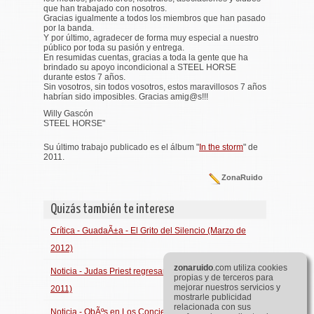
que han trabajado con nosotros.
Gracias igualmente a todos los miembros que han pasado
por la banda.
Y por último, agradecer de forma muy especial a nuestro
público por toda su pasión y entrega.
En resumidas cuentas, gracias a toda la gente que ha
brindado su apoyo incondicional a STEEL HORSE
durante estos 7 años.
Sin vosotros, sin todos vosotros, estos maravillosos 7 años
habrían sido imposibles. Gracias amig@s!!!
Willy Gascón
STEEL HORSE
"
Su último trabajo publicado es el álbum "
In the storm
" de
2011.
ZonaRuido
Quizás también te interese
Crítica - GuadaÃ±a - El Grito del Silencio (Marzo de
2012)
zona
ruido
.com utiliza cookies
Noticia - Judas Priest regresan en 2012 (Diciembre de
propias y de terceros para
mejorar nuestros servicios y
2011)
mostrarle publicidad
relacionada con sus
Noticia - ObÃºs en Los Conciertos de Radio 3 (Enero