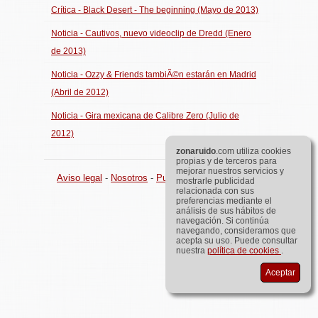
Crítica - Black Desert - The beginning (Mayo de 2013)
Noticia - Cautivos, nuevo videoclip de Dredd (Enero
de 2013)
Noticia - Ozzy & Friends tambiÃ©n estarán en Madrid
(Abril de 2012)
Noticia - Gira mexicana de Calibre Zero (Julio de
2012)
zona
ruido
.com utiliza cookies
propias y de terceros para
mejorar nuestros servicios y
Aviso legal
-
Nosotros
-
Publicidad
©
zona
ruido
.com
mostrarle publicidad
relacionada con sus
preferencias mediante el
análisis de sus hábitos de
navegación. Si continúa
navegando, consideramos que
acepta su uso. Puede consultar
nuestra
política de cookies
.
Aceptar