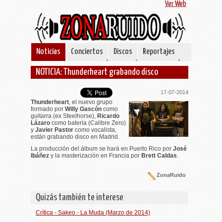
Ver Web
Noticias
Conciertos
Discos
Reportajes
NOTICIA: Thunderheart grabando disco
17-07-2014
Thunderheart
, el nuevo grupo
formado por
Willy Gascón
como
guitarra (ex Steelhorse),
Ricardo
Lázaro
como batería (Calibre Zero)
y
Javier Pastor
como vocalista,
están grabando disco en Madrid.
La producción del álbum se hará en Puerto Rico por
José
Ibáñez
y la masterización en Francia por
Brett Caldas
.
ZonaRuido
Quizás también te interese
Crítica - Sakeo - La Muda (Marzo de 2014)