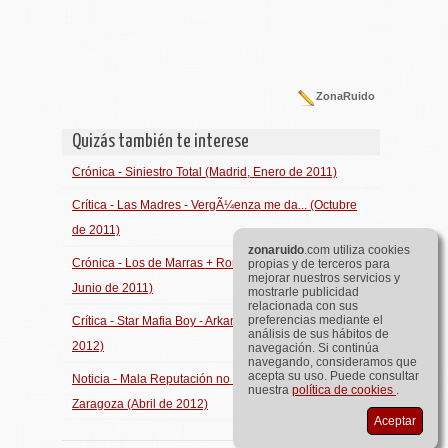
ZonaRuido
Quizás también te interese
Crónica - Siniestro Total (Madrid, Enero de 2011)
Crítica - Las Madres - VergÃ¼enza me da... (Octubre
de 2011)
zona
ruido
.com utiliza cookies
Crónica - Los de Marras + Ron de KaÃ±a (Barcelona,
propias y de terceros para
mejorar nuestros servicios y
Junio de 2011)
mostrarle publicidad
relacionada con sus
preferencias mediante el
Crítica - Star Mafia Boy - Arkana Cabaret (Enero de
análisis de sus hábitos de
2012)
navegación. Si continúa
navegando, consideramos que
acepta su uso. Puede consultar
Noticia - Mala Reputación no estarán en Barcelona ni
nuestra
política de cookies
.
Zaragoza (Abril de 2012)
Aceptar