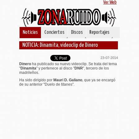
Ver Web
Noticias
Conciertos
Discos
Reportajes
NOTICIA: Dinamita, videoclip de Dinero
23-07-2014
Dinero
ha publicado su nuevo videoclip. Se trata del tema
"
Dinamita
" y pertenece al disco "
DNR
", tercero de los
madrileños.
Ha sido dirigido por
Mauri D. Galiano
, que ya se encargó
de su anterior "Duelo de titanes".