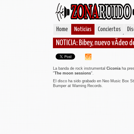
Home
Noticias
Conciertos
Dis
NOTICIA: Bibey, nuevo vÃ­deo d
La banda de rock instrumental
Ciconia
ha pre
"
The moon sessions
".
El disco ha sido grabado en Neo Music Box St
Bumper at Warning Records.