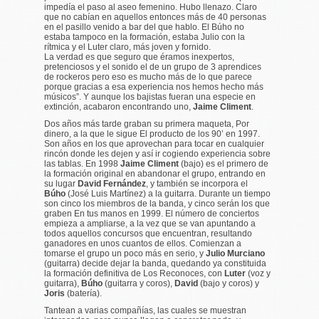
impedía el paso al aseo femenino. Hubo llenazo. Claro
que no cabían en aquellos entonces más de 40 personas
en el pasillo venido a bar del que hablo. El Búho no
estaba tampoco en la formación, estaba Julio con la
rítmica y el Luter claro, más joven y fornido.
La verdad es que seguro que éramos inexpertos,
pretenciosos y el sonido el de un grupo de 3 aprendices
de rockeros pero eso es mucho más de lo que parece
porque gracias a esa experiencia nos hemos hecho más
músicos
”. Y aunque los bajistas fueran una especie en
extinción, acabaron encontrando uno,
Jaime Climent
.
Dos años más tarde graban su primera maqueta,
Por
dinero
, a la que le sigue
El producto de los 90’
en 1997.
Son años en los que aprovechan para tocar en cualquier
rincón donde les dejen y así ir cogiendo experiencia sobre
las tablas. En 1998
Jaime Climent
(bajo) es el primero de
la formación original en abandonar el grupo, entrando en
su lugar
David Fernández
, y también se incorpora el
Búho
(José Luis Martínez) a la guitarra. Durante un tiempo
son cinco los miembros de la banda, y cinco serán los que
graben
En tus manos
en 1999. El número de conciertos
empieza a ampliarse, a la vez que se van apuntando a
todos aquellos concursos que encuentran, resultando
ganadores en unos cuantos de ellos. Comienzan a
tomarse el grupo un poco más en serio, y
Julio Murciano
(guitarra) decide dejar la banda, quedando ya constituida
la formación definitiva de Los Reconoces, con
Luter
(voz y
guitarra),
Búho
(guitarra y coros),
David
(bajo y coros) y
Joris
(batería).
Tantean a varias compañías, las cuales se muestran