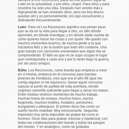
Luter en la actualidad, y por ellos, chapó. Para ellos y para
nosotros ha sido una vida. Después han venido más y
lógicamente se han olvidado otros, pero los tres discos
quedan ahí y yo personalmente, los sigo escuchando y
disfrutando frecuentemente.
Luter
:
Para mí Los Reconoces significo ese primer paso
que se da en la vida para llegar a otro, un sitio dónde
aprender, en dónde investigar, y en dónde darte cuenta de
cómo quieres hacer las cosas y con quien. Me quedo con
muchos momentos buenos, de mucha gente a la que
hacíamos feliz y de la ilusión que todo ello contiene. Una
gran banda con canciones universales que algún día se
comprenderán. El fallo es que no se supo ocupar el lugar
que correspondía a cada uno y por lo tanto llego la guerra,
por ser poco amigos.
Búho
:
Los Reconoces, como banda que empieza a creer
en sí misma, empieza en el concurso para bandas
jóvenes de Hortaleza, creo que era el año 99 (que me
corrija alguien si me equivoco). Ganar aquel concurso
supuso el punto de partida de esta aventura, donde
cogimos carrerilla suficiente para llegar a secar los mares.
Entre medias vinieron momentos de mucho trabajo,
muchas horas de ensayo, muchos bolos, mucha
furgoneta, muchos hoteles, hostales, pensiones,
bungalows y albergues. El primer disco fue como un
sueño hecho realidad. Muy emocionante. Segunda
impresión hoy sería imposible de grabar tal como lo
hicimos. Once días para grabar, mezclar y masterizar, con
todas las colaboraciones del mundo y todas las juergas
del mundo. Y en analógico, como se grababa