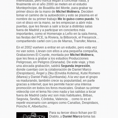
interesadas, pero nunca llegan a concretar nada, y
finalmente en el año 2000 se meten en el estudio
Montepríncipe, de Boadilla del Monte, para grabar su
primer disco de la mano de
Michel Molinera
. Deciden
tomar el camino de la autoedición y esto se plasma en el
nombre de su primer trabajo
Me lo guiso como puedo
. Ya
con el disco en la mano, se les empiezan a abrir más
puertas, que les llevan a salir a tocar a distintas salas
fuera de Madrid y a participar en conciertos más
importantes, como el Homenaje a Leño en la sala Arena,
las fiestas del PCE, la Riviera, la Bilborock, el Fresarock…
compartiendo cartel con Los de Marras, Transfer, Marea…
En el 2002 vuelven a entrar en un estudio, pero esta vez
no van solos. Llevan con ellos a una pequeña compañía,
Grabaciones El Coyote, montada por
Michel Molinera
,
que les lleva a grabar a los estudios Producciones
Peligrosas, en Peligros (Granada). De este viaje, y tras
una alocada grabación, saldrá
Segunda impresión
,
donde cuentan con la colaboración de Daniel Marco
(Despistaos), Ángel y Ziku (Envidia Kotxina), Kutxi Romero
(Marea) y Daniel Patá (Zurribanda). A la vez que el grupo
va madurando, también crece su popularidad, en parte
gracias a internet, que les permite hacer una intensa
promoción en todos los foros musicales. Graban su primer
videoclip con el tema
No creo nada
y las salidas a tocar
fuera de Madrid cada vez son más habituales, Bilbao,
Segovia, Sevilla, Córdoba, Valencia… como lo es el
repetir escenario con amigos como Canallas, Despistaos,
Poncho K, Albertucho…
Para su tercer disco fichan por El
Diablo, y
Daniel Marco
toma las