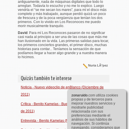
antiguamente, nada de máquinas digitales que todo lo
arreglan. Todavía lo escucho y no me lo explico. Luego
vendría el “se me secan los mares”, para mí el disco más
completo y más trabajado, aunque perdió quizá un poco
de frescura y de la poca vergüenza que tenían los dos
primeros. Con lo vivido en Los Reconoces me puedo
morir musicalmente tranquilo.
David
:
Para mí Los Reconoces pasaron de no significar
casi nada al principio a ser una de las cosas que más me
han ilusionado en la vida. Las primeras salidas para tocar,
los primeros conciertos grandes, el primer disco, muchas
historias para contar... Teníamos la sensación de que
podíamos llegar a hacer algo grande y a nuestra manera
lo hicimos.
Nuria LÃ³pez
Quizás también te interese
Noticia - Nuevo videoclip de enBlanco (Diciembre de
2011)
zona
ruido
.com utiliza cookies
propias y de terceros para
mejorar nuestros servicios y
Crítica - Benito Kamelas - Buena EnergÃ­a (Noviembre
mostrarle publicidad
de 2011)
relacionada con sus
preferencias mediante el
análisis de sus hábitos de
Entrevista - Benito Kamelas (Noviembre de 2011)
navegación. Si continúa
navegando, consideramos que