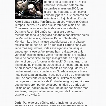
riendas de la producción. De los
estudios Sonoland sale
Se me
secan los mares
en 2005, un
disco más madurado, con mayor
calidad, y para el que contaron con
más tiempo. Bajo la dirección
de
Kike Babas
y
Kike Turrón
sacaron otro videoclip,
Contra-
tiempos-inertes
, un vídeo que sorprendió a más de uno.
Comienzan a tocar en festivales más importantes,
Derrame Rock, Extremúsika… a la vez que van
recorriendo toda la geografía española por distintas salas
de Madrid, Albacete, Valencia, Bilbao, Santander,
Mérida… Les llega incluso una oferta para una gira por
México que nunca se llegó a realizar. El grupo cada vez
tiene más seguidores, todas esas ganas con las que
empezaron y ese esfuerzo que han realizado durante
varios años comienza a verse recompensado, y están a
punto de convertirse en algo más grande, en dejar ese
eterno círculo de “promesas del rock”. Sin embargo, una
fría noche de invierno de 2006 llega la inesperada noticia
de su separación, dejando atónitos a sus seguidores. La
noche anterior a su concierto en Guadalajara, una breve
nota publicada en internet hace que el 15 de diciembre de
2006 se convierta en la fecha de su último concierto,
consiguiendo llenar la sala Óxido de amigos y seguidores
que no quisieron perderse la oportunidad de darles su
último adiós, haciendo de este uno de los conciertos más
emotivos, que probablemente ninguno de los que allí
estuvieron olvidará.
Joris
:
Parte de ese público
(del principio)
ha seguido
siempre a Los Reconoces, parte de ese público sigue al