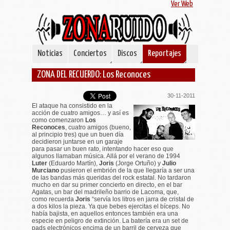
Ver Web
Noticias
Conciertos
Discos
Reportajes
ZONA DEL RECUERDO: Los Reconoces
30-11-2011
El ataque ha consistido en la
acción de cuatro amigos
… y así es
como comenzaron
Los
Reconoces
, cuatro amigos (bueno,
al principio tres) que un buen día
decidieron juntarse en un garaje
para pasar un buen rato, intentando hacer eso que
algunos llamaban música. Allá por el verano de 1994
Luter
(Eduardo Martín),
Joris
(Jorge Ortuño) y
Julio
Murciano
pusieron el embrión de la que llegaría a ser una
de las bandas más queridas del rock estatal. No tardaron
mucho en dar su primer concierto en directo, en el bar
Agatas, un bar del madrileño barrio de Lacoma, que,
como recuerda
Joris
“
servía los litros en jarra de cristal de
a dos kilos la pieza. Ya que bebes ejercitas el bíceps. No
había bajista, en aquellos entonces también era una
especie en peligro de extinción. La batería era un set de
pads electrónicos encima de un barril de cerveza que