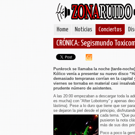
Home
Noticias
Conciertos
Dis
CRÓNICA: Segismundo Toxicoma
Punkrock se llamaba la noche (tarde-noche) 
Kólico venía a presentar su nuevo disco “H
demasiado tempranas corrían en la capital y
viernes se tornaba en material casi insalv
prudente número de asistentes.
A las 20:00 empezaban a descargar toda la adr
es mucha) con “After Lobotomy” y apenas dec
lástima). Pese a lo duro que tiene que ser para
se dejaron la piel desde el principio, disfrutan
cada tema.
“Que pu
pusieron la nota clá
más de sus dos pri
Poco a poco la gent