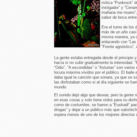
mítica “Punkrock” d
instigador” y “Cena
mañana me muero”, “
sabor de boca entre 
Era el turno de los
más de un año casi 
misma manera, ya q
enlazando con “Las 
“Frente agnóstico”,
La gente estaba entregada desde el principio y
hacía si no subir gradualmente la intensidad. 
“Odio”, “A escondidas” o “Asturiax” son varios
locura máxima vividos por el público. El baile 
daba igual la canción que sonara, ya que se s
las disfrutaban como si al día siguiente se fue
mundo.
El sonido dejó algo que desear, pero la gente n
en esas cosas y solo tiene oídos para su disfrut
como de costumbre, se fueron a “Euskadi” par
drogas” y dejar a un público más que satisfec
espera menos de uno de los mejores directos 