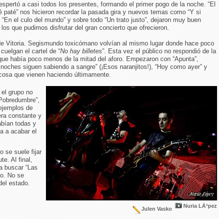
espertó a casi todos los presentes, formando el primer pogo de la noche. “El
ré paté” nos hicieron recordar la pasada gira y nuevos temas como “Y si
En el culo del mundo” y sobre todo “Un trato justo”, dejaron muy buen
los que pudimos disfrutar del gran concierto que ofrecieron.
 de Vitoria. Segismundo toxicómano volvían al mismo lugar donde hace poco
cuelgan el cartel de “
No hay billetes
”. Esta vez el público no respondió de la
ue había poco menos de la mitad del aforo. Empezaron con “Apunta”,
noches siguen sabiendo a sangre” (¡Esos naranjitos!), “Hoy como ayer” y
 cosa que vienen haciendo últimamente.
 el grupo no
“Pobredumbre”,
 ejemplos de
era constante y
abían todas y
ra a acabar el
o se suele fijar
e. Al final,
a buscar “Las
ho. No se
del estado.
Nuria LÃ³pez
Julen Vasko