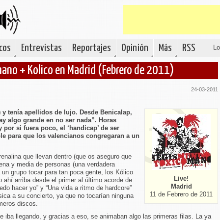
cos
Entrevistas
Reportajes
Opinión
Más
RSS
Lo
no + Kolico en Madrid (Febrero de 2011)
24-03-2011
y tenía apellidos de lujo. Desde Benicalap,
ay algo grande en no ser nada”. Horas
 por si fuera poco, el ‘handicap’ de ser
able para que los valencianos congregaran a un
enalina que llevan dentro (que os aseguro que
ena y media de personas (una verdadera
 un grupo tocar para tan poca gente, los Kólico
Live!
do ahí arriba desde el primer al último acorde de
Madrid
edo hacer yo” y “Una vida a ritmo de hardcore”
11 de Febrero de 2011
sica a su concierto, ya que no tocarían ninguna
meros discos.
e iba llegando, y gracias a eso, se animaban algo las primeras filas. La ya