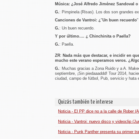
Música: ¿José Alfredo Jiménez Sandoval o
G.
: Pimpinela (Risas). Los dos son grandes exp
Canciones de Vantroi: ¿
"
Un buen recuerdo
"
G.
: Un buen recuerdo.
Y por último…. ¿ Chinchinita o Paella?
G.
: Paella.
ZR
:
Nada más que destacar, e incidir en que
mucho este verano esperamos veros. ¿Alg
G.
: Muchas gracias a Zona Ruido y a A. Maked
septiembre, ¡Sin piedaaaddd! Tour 2014, hacie
ciudad, campo de fútbol, Pub, servicio y hata 
Quizás también te interese
Noticia - El PP dice no a la calle de Rober (A
Noticia - Vantroi: nuevo disco y videoclip (Ju
Noticia - Punk Panther presenta su primer tr