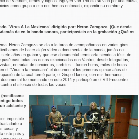
blo de Vietnam, firmes y dignos. Nguyen Van Troi dio su vida por una causa,
inicios como grupo a eso nos hemos enfocado, expandir su nombre y
mado
"
Virus A La Mexicana
"
dirigido por: Heron Zaragoza, (Que desde
Además de en la banda sonora, participasteis en la grabación ¿Qué os
tema. Heron Zaragoza se dio a la tarea de acompañarnos en varias giras
ticábamos de hacer algún vídeo o documental de la banda, jamás nos
 siete años en grabar y que ese documental terminaría siendo la tésis de
le pasé casi todas las cosas relacionadas con Vantroi, desde fotografías,
istas, entradas de conciertos, carteles... fueron horas, miles de horas
en el "Virus a la mexicana" el documental los primeros quince años de
rupación de la cual formé parte, el Grupo Llanero, con mis hermanos,
 documental fue nominado en este 2014 y participó en el VII Encuentro
ontra el silencio de todas las voces.
 (rectifícame
ontigo todos
uir adelante y
ces imposible
trasladarte a
has cosas y
ta este país y
o pero ya no