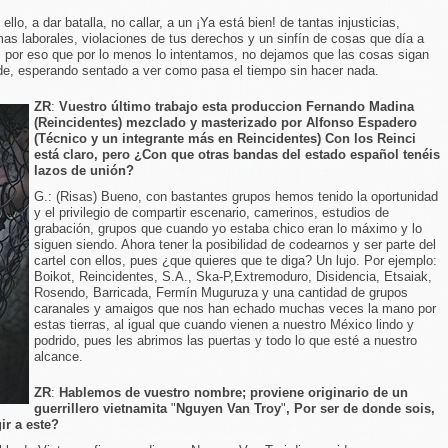
llo, a dar batalla, no callar, a un ¡Ya está bien! de tantas injusticias,
mas laborales, violaciones de tus derechos y un sinfín de cosas que día a
s por eso que por lo menos lo intentamos, no dejamos que las cosas sigan
de, esperando sentado a ver como pasa el tiempo sin hacer nada.
ZR
:
Vuestro último trabajo esta produccion Fernando Madina
(Reincidentes) mezclado y masterizado por Alfonso Espadero
(Técnico y un integrante más en Reincidentes) Con los Reinci
está claro, pero ¿Con que otras bandas del estado español tenéis
lazos de unión?
G.: (Risas) Bueno, con bastantes grupos hemos tenido la oportunidad
y el privilegio de compartir escenario, camerinos, estudios de
grabación, grupos que cuando yo estaba chico eran lo máximo y lo
siguen siendo. Ahora tener la posibilidad de codearnos y ser parte del
cartel con ellos, pues ¿que quieres que te diga? Un lujo. Por ejemplo:
Boikot, Reincidentes, S.A., Ska-P,Extremoduro, Disidencia, Etsaiak,
Rosendo, Barricada, Fermín Muguruza y una cantidad de grupos
caranales y amaigos que nos han echado muchas veces la mano por
estas tierras, al igual que cuando vienen a nuestro México lindo y
podrido, pues les abrimos las puertas y todo lo que esté a nuestro
alcance.
ZR
:
Hablemos de vuestro nombre; proviene originario de un
guerrillero vietnamita
"
Nguyen Van Troy
"
, Por ser de donde sois,
ir a este?