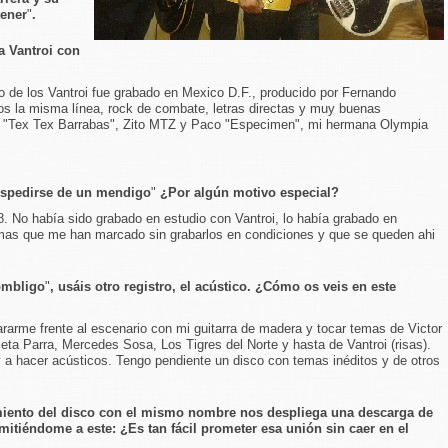
tener
"
.
 Vantroi con
o de los Vantroi fue grabado en Mexico D.F., producido por Fernando
 la misma línea, rock de combate, letras directas y muy buenas
o "Tex Tex Barrabas", Zito MTZ y Paco "Especimen", mi hermana Olympia
espedirse de un mendigo
"
¿Por algún motivo especial?
8. No había sido grabado en estudio con Vantroi, lo había grabado en
emas que me han marcado sin grabarlos en condiciones y que se queden ahi
 ombligo
"
, usáis otro registro, el acústico. ¿Cómo os veis en este
rarme frente al escenario con mi guitarra de madera y tocar temas de Victor
eta Parra, Mercedes Sosa, Los Tigres del Norte y hasta de Vantroi (risas).
y a hacer acústicos. Tengo pendiente un disco con temas inéditos y de otros
miento del disco con el mismo nombre
nos despliega una descarga de
emitiéndome a este: ¿Es tan fácil prometer esa unión sin caer en el