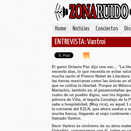
Home
Noticias
Conciertos
Dis
ENTREVISTA: Vantroi
El genio Octavio Paz dijo una vez… "La lib
necesita alas, lo que necesita es echar raíc
mucha razón el Premio Nobel de Literatura
las tierras mexicanas como las únicas en e
que se cultiva la libertad. Porque en Méxi
Mariachis, también es; el pasamontañas qu
rostro de un pueblo digno, son los bigotes
pólvora de Villa, el tequila Corralejo de la 
sabe a hospitalidad, (Muy rico), es aquel 1 
la corriente del EZLN, que ahora vuelve a s
mucha fuerza, llegando al viejo continent
llamado Vantroi.
Decir Vantroi es sinónimo de su alma mate
González, conversamos con él, sobre su ca