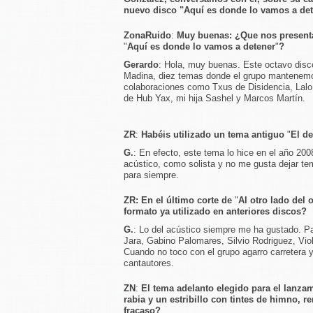
nuevo disco "Aquí es donde lo vamos a de
ZonaRuido
:
Muy buenas: ¿Que nos presenta
"
Aquí es donde lo vamos a detener
"
?
Gerardo
: Hola, muy buenas. Este octavo disc
Madina, diez temas donde el grupo mantenemos
colaboraciones como Txus de Disidencia, Lal
de Hub Yax, mi hija Sashel y Marcos Martín.
ZR
:
Habéis utilizado un tema antiguo
"
El d
G.
: En efecto, este tema lo hice en el año 200
acústico, como solista y no me gusta dejar t
para siempre.
ZR: En el último corte de
"
Al otro lado del
formato ya utilizado en anteriores discos?
G.
: Lo del acústico siempre me ha gustado. Pa
Jara, Gabino Palomares, Silvio Rodriguez, Viol
Cuando no toco con el grupo agarro carretera 
cantautores.
ZN
:
El tema adelanto elegido para el lanza
rabia y un estribillo con tintes de himno, r
fracaso?