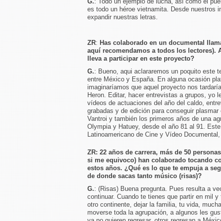
G.
: Todo un ejemplo de lucha, asi como el pue
es todo un héroe vietnamita. Desde nuestros 
expandir nuestras letras.
ZR
:
Has colaborado en un documental lla
aquí recomendamos a todos los lectores). 
lleva a participar en este proyecto?
G.
: Bueno, aqui aclararemos un poquito este 
entre México y España. En alguna ocasión pla
imaginaríamos que aquel proyecto nos tardaría
Heron. Editar, hacer entrevistas a grupos, yo 
vídeos de actuaciones del año del caldo, entrev
grabadas y de edición para conseguir plasmar 
Vantroi y también los primeros años de una ag
Olympia y Hatuey, desde el año 81 al 91. Este
Latinoamericano de Cine y Vídeo Documental, c
ZR: 22 años de carrera, más de 50 personas
si me equivoco) han colaborado tocando c
estos años. ¿Qué es lo que te empuja a seg
de donde sacas tanto músico (risas)?
G.
: (Risas) Buena pregunta. Pues resulta a ve
continuar. Cuando te tienes que partir en mil y 
otro continente, dejar la familia, tu vida, muc
moverse toda la agrupación, a algunos les gus
ya no quieren regresar, otros regresan a Méxic