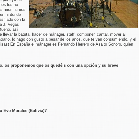
unos los he
los mismisimos
ben ni donde
sfilado con la
a J. Vegas
 Bueno, así
 llevar la batuta, hacer de mánager, staff, componer, cantar, mover al
trario, lo hago con gusto a pesar de los años, que te van consumiendo, y el
..(Risas) En España el mánager es Fernando Herrero de Asalto Sonoro, quien
do, os proponemos que os quedéis con una opción y su breve
o Evo Morales (Bolivia)?