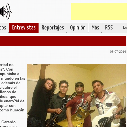
cos
Entrevistas
Reportajes
Opinión
Más
RSS
Lo
08-07-2014
ertad no
es". Con
 apuntaba a
l mundo en las
co además de
e cubre el
 llenos de
Pikus, que
de enero`94 de
oplar con
e como huracán
r Gerardo
rrera y su