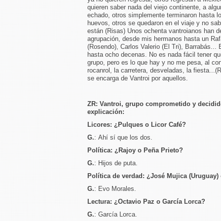
quieren saber nada del viejo continente, a alg
echado, otros simplemente terminaron hasta 
huevos, otros se quedaron en el viaje y no sa
están (Risas) Unos ochenta vantroianos han de
agrupación, desde mis hermanos hasta un Raf
(Rosendo), Carlos Valerio (El Tri), Barrabás...
hasta ocho decenas. No es nada fácil tener que
grupo, pero es lo que hay y no me pesa, al con
rocanrol, la carretera, desveladas, la fiesta.
se encarga de Vantroi por aquellos.
ZR: Vantroi, grupo comprometido y decidi
explicación:
Licores: ¿Pulques o Licor Café?
G.
:
Ahí sí que los dos.
Política: ¿Rajoy o Peña Prieto?
G.
: Hijos de puta.
Política de verdad: ¿José Mujica (Uruguay) 
G.
: Evo Morales.
Lectura: ¿Octavio Paz o García Lorca?
G.
: García Lorca.