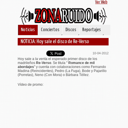
Ver Web
Noticias
Conciertos
Discos
Reportajes
NOTICIA: Hoy sale el disco de Re-Verso
10-04-2012
Hoy sale a la venta el esperado primer disco de los
madrileños
Re-Verso
. Se titula "
Romance de mil
abordajes
" y cuenta con colaboraciones como Fernando
Madina (Reincidentes), Pedro (La Fuga), Bode y Pajarillo
(Porretas), Neno (Con Mora) o Bárbara Téllez.
Vídeo de promo: