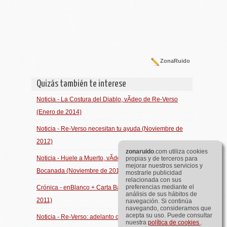
ZonaRuido
Quizás también te interese
Noticia - La Costura del Diablo, vÃ­deo de Re-Verso
(Enero de 2014)
Noticia - Re-Verso necesitan tu ayuda (Noviembre de
2012)
zona
ruido
.com utiliza cookies
Noticia - Huele a Muerto, vÃ­deo adelanto de
propias y de terceros para
mejorar nuestros servicios y
Bocanada (Noviembre de 2013)
mostrarle publicidad
relacionada con sus
preferencias mediante el
Crónica - enBlanco + Carta Baladi (Zaragoza, Mayo de
análisis de sus hábitos de
2011)
navegación. Si continúa
navegando, consideramos que
acepta su uso. Puede consultar
Noticia - Re-Verso: adelanto del disco y
nuestra
política de cookies
.