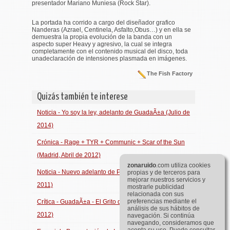
presentador Mariano Muniesa (Rock Star).
La portada ha corrido a cargo del diseñador grafico
Nanderas (Azrael, Centinela, Asfalto,Obus…) y en ella se
demuestra la propia evolución de la banda con un
aspecto super Heavy y agresivo, la cual se integra
completamente con el contenido musical del disco, toda
unadeclaración de intensiones plasmada en imágenes.
The Fish Factory
Quizás también te interese
Noticia - Yo soy la ley, adelanto de GuadaÃ±a (Julio de
2014)
Crónica - Rage + TYR + Communic + Scar of the Sun
(Madrid, Abril de 2012)
zona
ruido
.com utiliza cookies
Noticia - Nuevo adelanto de Primal Fear (Diciembre de
propias y de terceros para
mejorar nuestros servicios y
2011)
mostrarle publicidad
relacionada con sus
preferencias mediante el
Crítica - GuadaÃ±a - El Grito del Silencio (Marzo de
análisis de sus hábitos de
2012)
navegación. Si continúa
navegando, consideramos que