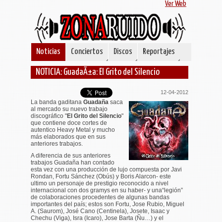
Ver Web
Noticias
Conciertos
Discos
Reportajes
NOTICIA: GuadaÃ±a: El Grito del Silencio
12-04-2012
La banda gaditana
Guadaña
saca
al mercado su nuevo trabajo
discográfico "
El Grito del Silencio
"
que contiene doce cortes de
autentico Heavy Metal y mucho
más elaborados que en sus
anteriores trabajos.
A diferencia de sus anteriores
trabajos Guadaña han contado
esta vez con una producción de lujo compuesta por Javi
Rondan, Fortu Sánchez (Obús) y Boris Alarcon- este
ultimo un personaje de prestigio reconocido a nivel
internacional con dos gramys en su haber- y una“legión”
de colaboraciones procedentes de algunas bandas
importantes del país; estos son Fortu, Jose Rubio, Miguel
A. (Saurom), José Cano (Centinela), Josete, Isaac y
Chechu (Viga), Isra (Icaro), Jose Barta (Ñu…) y el