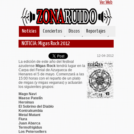
Ver Web
Noticias
Conciertos
Discos
Reportajes
NOTICIA: Migas Rock 2012
12-04-2012
La edición de este año del festival
azudense
Migas Rock
tendrá lugar en la
Carpa del Ferial de Azuqueca de
Henares el 5 de mayo. Comenzará a las
15:00 horas con el reparto de un plato
de migas (y migas veganas) y actuarán
los siguientes grupos:
Mago Navi
Maese Patelín
Heroinas
El Sobrino del Diablo
Kontrakumbia
Metal Mutant
Fiura
Juan Abarca
Termofrigidus
Los Petersellers