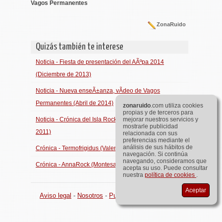
Vagos Permanentes
ZonaRuido
Quizás también te interese
Noticia - Fiesta de presentación del AÃºpa 2014
(Diciembre de 2013)
Noticia - Nueva enseÃ±anza, vÃ­deo de Vagos
Permanentes (Abril de 2014)
zona
ruido
.com utiliza cookies
propias y de terceros para
Noticia - Crónica del Isla Rock 2011 (Septiembre de
mejorar nuestros servicios y
mostrarle publicidad
2011)
relacionada con sus
preferencias mediante el
análisis de sus hábitos de
Crónica - Termofrigidus (Valencia, Febrero de 2011)
navegación. Si continúa
navegando, consideramos que
Crónica - AnnaRock (Montesa, Septiembre de 2011)
acepta su uso. Puede consultar
nuestra
política de cookies
.
Aceptar
Aviso legal
-
Nosotros
-
Publicidad
©
zona
ruido
.com