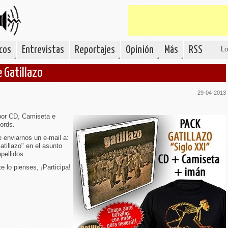
cos
Entrevistas
Reportajes
Opinión
Más
RSS
Lo
 Gatillazo
29-04-2013
por CD, Camiseta e
ords.
e enviarnos un e-mail a:
atillazo" en el asunto
pellidos.
e lo pienses, ¡Participa!