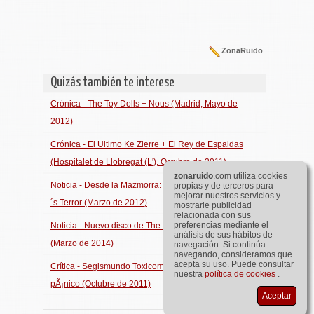
ZonaRuido
Quizás también te interese
Crónica - The Toy Dolls + Nous (Madrid, Mayo de
2012)
Crónica - El Ultimo Ke Zierre + El Rey de Espaldas
(Hospitalet de Llobregat (L'), Octubre de 2011)
zona
ruido
.com utiliza cookies
Noticia - Desde la Mazmorra: Nuevo Ep de The BirraÂ
propias y de terceros para
mejorar nuestros servicios y
´s Terror (Marzo de 2012)
mostrarle publicidad
relacionada con sus
preferencias mediante el
Noticia - Nuevo disco de The Birra's Terror en abril
análisis de sus hábitos de
(Marzo de 2014)
navegación. Si continúa
navegando, consideramos que
acepta su uso. Puede consultar
Crítica - Segismundo Toxicomano - Ke no cunda el
nuestra
política de cookies
.
pÃ¡nico (Octubre de 2011)
Aceptar