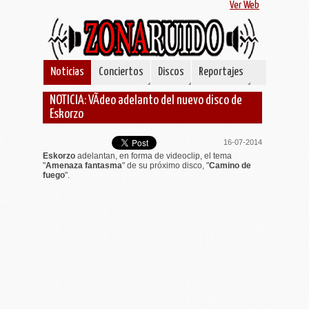
Ver Web
Noticias
Conciertos
Discos
Reportajes
NOTICIA: VÃ­deo adelanto del nuevo disco de
Eskorzo
16-07-2014
Eskorzo
adelantan, en forma de videoclip, el tema
"
Amenaza fantasma
" de su próximo disco, "
Camino de
fuego
".