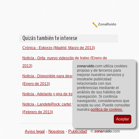
ZonaRuido
Quizás también te interese
Crónica - Eskorzo (Madrid, Marzo de 2013)
Noticia - Grita, nuevo videoclip de Iratxo (Enero de
2013)
zona
ruido
.com utiliza cookies
propias y de terceros para
mejorar nuestros servicios y
Noticia - Disponible para descargar lo nuevo de Iratxo
mostrarle publicidad
relacionada con sus
(Enero de 2013)
preferencias mediante el
análisis de sus hábitos de
Noticia - Adelanto y gira de Iratxo (Enero de 2013)
navegación. Si continúa
navegando, consideramos que
Noticia - LandeteRock: cartel y concurso de bandas
acepta su uso. Puede consultar
nuestra
política de cookies
.
(Febrero de 2013)
Aceptar
Aviso legal
-
Nosotros
-
Publicidad
©
zona
ruido
.com