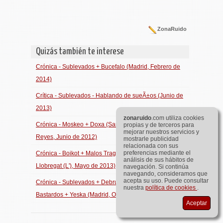
ZonaRuido
Quizás también te interese
Crónica - Sublevados + Bucefalo (Madrid, Febrero de
2014)
Crítica - Sublevados - Hablando de sueÃ±os (Junio de
2013)
zona
ruido
.com utiliza cookies
Crónica - Moskeo + Doxa (San Sebastian de los
propias y de terceros para
mejorar nuestros servicios y
Reyes, Junio de 2012)
mostrarle publicidad
relacionada con sus
preferencias mediante el
Crónica - Boikot + Malos Tragos (Hospitalet de
análisis de sus hábitos de
Llobregat (L'), Mayo de 2013)
navegación. Si continúa
navegando, consideramos que
acepta su uso. Puede consultar
Crónica - Sublevados + Debruces + Malditos
nuestra
política de cookies
.
Bastardos + Yeska (Madrid, Octubre de 2011)
Aceptar