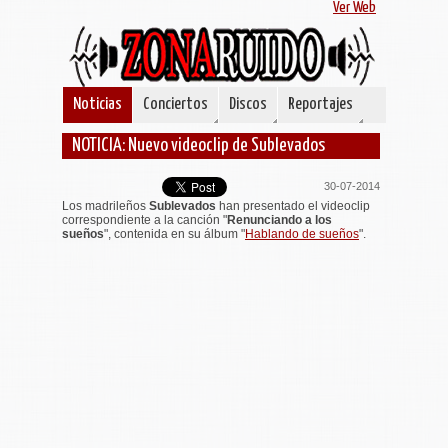
Ver Web
Noticias
Conciertos
Discos
Reportajes
NOTICIA: Nuevo videoclip de Sublevados
30-07-2014
Los madrileños
Sublevados
han presentado el videoclip
correspondiente a la canción "
Renunciando a los
sueños
", contenida en su álbum "
Hablando de sueños
".