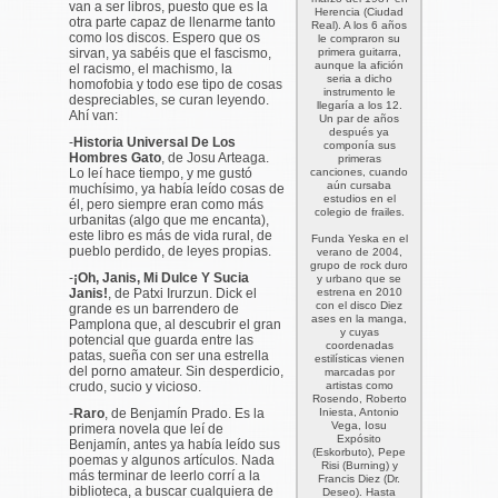
van a ser libros, puesto que es la
Herencia (Ciudad
otra parte capaz de llenarme tanto
Real). A los 6 años
como los discos. Espero que os
le compraron su
sirvan, ya sabéis que el fascismo,
primera guitarra,
aunque la afición
el racismo, el machismo, la
seria a dicho
homofobia y todo ese tipo de cosas
instrumento le
despreciables, se curan leyendo.
llegaría a los 12.
Ahí van:
Un par de años
después ya
-
Historia Universal De Los
componía sus
Hombres Gato
, de Josu Arteaga.
primeras
Lo leí hace tiempo, y me gustó
canciones, cuando
aún cursaba
muchísimo, ya había leído cosas de
estudios en el
él, pero siempre eran como más
colegio de frailes.
urbanitas (algo que me encanta),
este libro es más de vida rural, de
Funda Yeska en el
pueblo perdido, de leyes propias.
verano de 2004,
grupo de rock duro
-
¡
Oh
,
Janis
,
Mi Dulce Y Sucia
y urbano que se
Janis
!
, de Patxi Irurzun. Dick el
estrena en 2010
con el disco
Diez
grande es un barrendero de
ases
en la manga,
Pamplona que, al descubrir el gran
y cuyas
potencial que guarda entre las
coordenadas
patas, sueña con ser una estrella
estilísticas vienen
del porno amateur. Sin desperdicio,
marcadas por
crudo, sucio y vicioso.
artistas como
Rosendo, Roberto
-
Raro
, de Benjamín Prado. Es la
Iniesta, Antonio
Vega, Iosu
primera novela que leí de
Expósito
Benjamín, antes ya había leído sus
(Eskorbuto), Pepe
poemas y algunos artículos. Nada
Risi (Burning) y
más terminar de leerlo corrí a la
Francis Diez (Dr.
biblioteca, a buscar cualquiera de
Deseo). Hasta