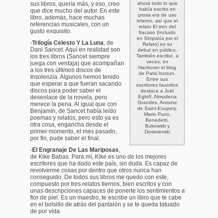
sus libros, quería más, y eso, creo
ahora todo lo que
había escrito en
que dice mucho del autor. En este
prosa era de uso
libro, además, hace muchas
interno, así que el
referencias musicales, con un
relato
El tren del
gusto exquisito.
fracaso
(Incluido
en
Simpatía por el
-
Trilogía Celesto Y La Luna
, de
Relato
) es su
Dani Sancet. Aquí en realidad son
debut en público.
los tres libros (Sancet siempre
También escribe, a
veces, en
juega con ventaja) que acompañan
Hankover el blog
a los tres últimos discos de
de Patxi Irurzun.
Insolenzia. Algunos hemos tenido
Entre sus
que esperar a que fueran sacando
escritores favoritos
discos para poder saber el
destaca a Joël
desenlace de la novela, pero
Egloff, Almudena
Grandes, Antoine
merece la pena. Al igual que con
de Saint-Exupery,
Benjamín, de Sancet había leído
Mario Puzo,
poemas y relatos, pero esto ya es
Benedetti,
otra cosa, engancha desde el
Bukowski y
primer momento, el mes pasado,
Dostoievski
por fin, pude saber el final.
-
El Engranaje De Las Mariposas
,
de Kike Babas. Para mí, Kike es uno de los mejores
escritores que ha dado este país, sin duda. Es capaz de
revolverme cosas por dentro que otros nunca han
conseguido. De todos sus libros me quedo con este,
compuesto por tres relatos tiernos, bien escritos y con
unas descripciones capaces de ponerte los sentimientos a
flor de piel. Es un maestro, te escribe un libro que te cabe
en el bolsillo de atrás del pantalón y se te queda tatuado
de por vida.