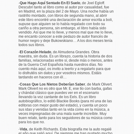
-
Que Hago Aquí Sentado En El Suelo
,
de
Joel Egloff
.
Descubrí tanto al libro como al autor por casualidad, fue
en Madrid, en la plaza del 2 de Mayo. Una noche había un
rastrillo montado, con libros de segunda mano, al abrir
este libro encontré una declaración de amor escrita a boli,
supuse que alguien se lo había regalado con todo su
cariño a otra persona, sin embargo, el libro había sido
vendido. Así que me lo lleve, y menos mal que me lo lleve,
me encanto conocer a este pedazo de autor francés de
humor negro y deje Bukowskiano… A los dos meses tenía
todos sus libros.
-
El Corazón Helado
, de Almudena Grandes. Obra
maestra, sin duda. Es un librazo, cuenta la historia de dos
familias, relacionadas entre sí, desde más o menos, antes
de la Guerra Civil Española hasta nuestros días. No
cuento más aquí, os invito a leerlo y a regalarlo para que
lo disfrutéis sin datos y por vosotros mismos. Estáis
tardando en haceros con él…
-
Cosas Que Los Nietos Deberían Saber
, de Mark Olivert.
Mark Olivert no es otro que Mr. E, ese tío con barba, gafas
y chándal clásico que puedes ver en el escenario
llevando la voz cantante de los Eels. Es un libro
autobiográfico, lo editó Blackie Books (para mí una de las
editoras con mejor gusto del estado), y cuenta un poco
sus idas y venidas tanto en la vida como en la música, a
veces impregnadas de una mala suerte increíble. Muy
buen relato, tanto para los seguidores de su música como
para los que no.
-
Vida
, de Keith Richards. Esta biografía me la auto regalé
el año que salió aquí. De siempre me han gustado mucho