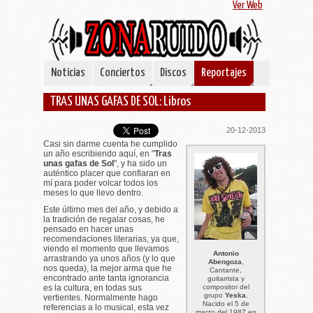
Ver Web
Noticias
Conciertos
Discos
Reportajes
TRAS UNAS GAFAS DE SOL: Libros
20-12-2013
Casi sin darme cuenta he cumplido
un año escribiendo aquí, en "
Tras
unas gafas de Sol
", y ha sido un
auténtico placer que confiaran en
mí para poder volcar todos los
meses lo que llevo dentro.
Este último mes del año, y debido a
la tradición de regalar cosas, he
pensado en hacer unas
recomendaciones literarias, ya que,
viendo el momento que llevamos
Antonio
arrastrando ya unos años (y lo que
Abengoza
,
nos queda), la mejor arma que he
Cantante,
encontrado ante tanta ignorancia
guitarrista y
es la cultura, en todas sus
compositor del
grupo
Yeska
.
vertientes. Normalmente hago
Nacido el 5 de
referencias a lo musical, esta vez
marzo del 1987 en