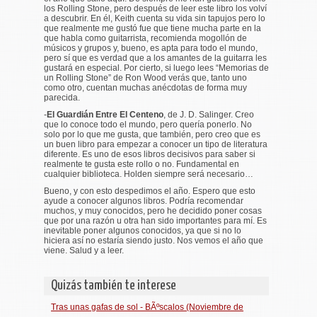
los Rolling Stone, pero después de leer este libro los volví
a descubrir. En él, Keith cuenta su vida sin tapujos pero lo
que realmente me gustó fue que tiene mucha parte en la
que habla como guitarrista, recomienda mogollón de
músicos y grupos y, bueno, es apta para todo el mundo,
pero sí que es verdad que a los amantes de la guitarra les
gustará en especial. Por cierto, si luego lees “Memorias de
un Rolling Stone” de Ron Wood verás que, tanto uno
como otro, cuentan muchas anécdotas de forma muy
parecida.
-
El Guardián Entre El Centeno
, de J. D. Salinger. Creo
que lo conoce todo el mundo, pero quería ponerlo. No
solo por lo que me gusta, que también, pero creo que es
un buen libro para empezar a conocer un tipo de literatura
diferente. Es uno de esos libros decisivos para saber si
realmente te gusta este rollo o no. Fundamental en
cualquier biblioteca. Holden siempre será necesario…
Bueno, y con esto despedimos el año. Espero que esto
ayude a conocer algunos libros. Podría recomendar
muchos, y muy conocidos, pero he decidido poner cosas
que por una razón u otra han sido importantes para mí. Es
inevitable poner algunos conocidos, ya que si no lo
hiciera así no estaría siendo justo. Nos vemos el año que
viene. Salud y a leer.
Quizás también te interese
Tras unas gafas de sol - BÃºscalos (Noviembre de