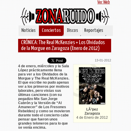
Ver Web
Noticias
Conciertos
Discos
Reportajes
CRÓNICA: The Real McKenzies + Los Olvidados
de la Morgue en Zaragoza (Enero de 2012)
13-01-2012
4 de enero, miércoles y la Sala
López prácticamente llena
para ver a los Olvidados de la
Morgue y The Real McKenzies.
El que escribe no pudo apenas
ver a los primeros por motivos
laborales, pero vistas sus
últimas canciones (con su
pegadizo Mix San Jorge
Cabrón y la Versión de “Al
Amanecer” de Los Fresones
LÃ³pez
Rebeldes) y como se movieron
Zaragoza
durante todo el concierto cabe
4 de Enero de 2012
pensar que fueron unos
grandes teloneros para lo que
se venía encima.