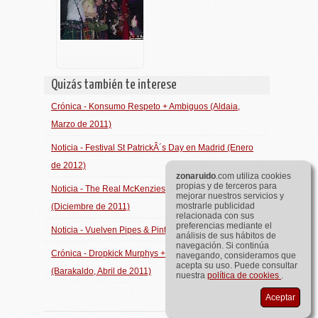
Quizás también te interese
Crónica - Konsumo Respeto + Ambiguos (Aldaia,
Marzo de 2011)
Noticia - Festival St PatrickÂ´s Day en Madrid (Enero
de 2012)
zona
ruido
.com utiliza cookies
propias y de terceros para
Noticia - The Real McKenzies - Christmas Tour
mejorar nuestros servicios y
mostrarle publicidad
(Diciembre de 2011)
relacionada con sus
preferencias mediante el
Noticia - Vuelven Pipes & Pints (Diciembre de 2011)
análisis de sus hábitos de
navegación. Si continúa
Crónica - Dropkick Murphys + Devil's Brigade
navegando, consideramos que
acepta su uso. Puede consultar
(Barakaldo, Abril de 2011)
nuestra
política de cookies
.
Aceptar