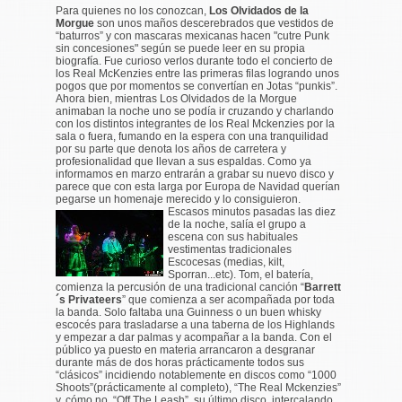
Para quienes no los conozcan,
Los Olvidados de la
Morgue
son unos maños descerebrados que vestidos de
“baturros” y con mascaras mexicanas hacen "cutre Punk
sin concesiones" según se puede leer en su propia
biografía. Fue curioso verlos durante todo el concierto de
los Real McKenzies entre las primeras filas logrando unos
pogos que por momentos se convertían en Jotas “punkis”.
Ahora bien, mientras Los Olvidados de la Morgue
animaban la noche uno se podía ir cruzando y charlando
con los distintos integrantes de los Real Mckenzies por la
sala o fuera, fumando en la espera con una tranquilidad
por su parte que denota los años de carretera y
profesionalidad que llevan a sus espaldas. Como ya
informamos en marzo entrarán a grabar su nuevo disco y
parece que con esta larga por Europa de Navidad querían
pegarse un homenaje merecido y lo consiguieron.
Escasos minutos pasadas las diez
de la noche, salía el grupo a
escena con sus habituales
vestimentas tradicionales
Escocesas (medias, kilt,
Sporran...etc). Tom, el batería,
comienza la percusión de una tradicional canción “
Barrett
´s Privateers
” que comienza a ser acompañada por toda
la banda. Solo faltaba una Guinness o un buen whisky
escocés para trasladarse a una taberna de los Highlands
y empezar a dar palmas y acompañar a la banda. Con el
público ya puesto en materia arrancaron a desgranar
durante más de dos horas prácticamente todos sus
“clásicos” incidiendo notablemente en discos como “1000
Shoots”(prácticamente al completo), “The Real Mckenzies”
y, cómo no, “Off The Leash”, su último disco, intercalando