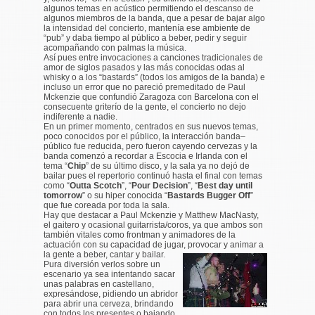
algunos temas en acústico permitiendo el descanso de
algunos miembros de la banda, que a pesar de bajar algo
la intensidad del concierto, mantenía ese ambiente de
“pub” y daba tiempo al público a beber, pedir y seguir
acompañando con palmas la música.
Así pues entre invocaciones a canciones tradicionales de
amor de siglos pasados y las más conocidas odas al
whisky o a los “bastards” (todos los amigos de la banda) e
incluso un error que no pareció premeditado de Paul
Mckenzie que confundió Zaragoza con Barcelona con el
consecuente griterío de la gente, el concierto no dejo
indiferente a nadie.
En un primer momento, centrados en sus nuevos temas,
poco conocidos por el público, la interacción banda–
público fue reducida, pero fueron cayendo cervezas y la
banda comenzó a recordar a Escocia e Irlanda con el
tema “
Chip
” de su último disco, y la sala ya no dejó de
bailar pues el repertorio continuó hasta el final con temas
como “
Outta Scotch
”, “
Pour Decision
”, “
Best day until
tomorrow
” o su hiper conocida “
Bastards Bugger Off
”
que fue coreada por toda la sala.
Hay que destacar a Paul Mckenzie y Matthew MacNasty,
el gaitero y ocasional guitarrista/coros, ya que ambos son
también vitales como frontman y animadores de la
actuación con su capacidad de jugar, provocar y animar a
la gente a beber,
cantar y bailar.
Pura diversión verlos sobre un
escenario ya sea intentando sacar
unas palabras en castellano,
expresándose, pidiendo un abridor
para abrir una cerveza, brindando
con todos los presentes o bajando