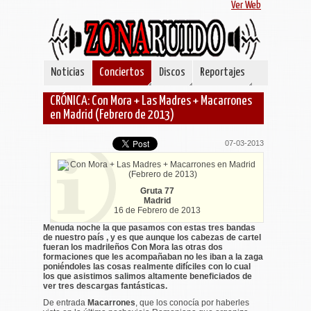
Ver Web
Noticias
Conciertos
Discos
Reportajes
CRÓNICA: Con Mora + Las Madres + Macarrones
en Madrid (Febrero de 2013)
07-03-2013
Gruta 77
Madrid
16 de Febrero de 2013
Menuda noche la que pasamos con estas tres bandas
de nuestro país , y es que aunque los cabezas de cartel
fueran los madrileños Con Mora las otras dos
formaciones que les acompañaban no les iban a la zaga
poniéndoles las cosas realmente difíciles con lo cual
los que asistimos salimos altamente beneficiados de
ver tres descargas fantásticas.
De entrada
Macarrones
, que los conocía por haberles