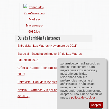
Quizás también te interese
Entrevista - Las Madres (Noviembre de 2011)
Especial - Escucha del nuevo EP de Las Madres
(Marzo de 2014)
zona
ruido
.com utiliza cookies
propias y de terceros para
Crónica - GarridoRock (Rock) (Madrid, Noviembre de
mejorar nuestros servicios y
mostrarle publicidad
2011)
relacionada con sus
preferencias mediante el
Entrevista - Con Mora (Agosto de 2011)
análisis de sus hábitos de
navegación. Si continúa
Noticia - Txarrena: Gira por bares pequeÃ±os (Marzo
navegando, consideramos que
acepta su uso. Puede consultar
de 2012)
nuestra
política de cookies
.
Aceptar