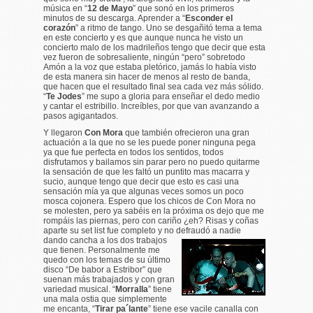
música en “
12 de Mayo
” que sonó en los primeros
minutos de su descarga. Aprender a “
Esconder el
corazón
” a ritmo de tango. Uno se desgañitó tema a tema
en este concierto y es que aunque nunca he visto un
concierto malo de los madrileños tengo que decir que esta
vez fueron de sobresaliente, ningún “pero” sobretodo
Amón a la voz que estaba pletórico, jamás lo había visto
de esta manera sin hacer de menos al resto de banda,
que hacen que el resultado final sea cada vez más sólido.
“
Te Jodes
” me supo a gloria para enseñar el dedo medio
y cantar el estribillo. Increíbles, por que van avanzando a
pasos agigantados.
Y llegaron
Con Mora
que también ofrecieron una gran
actuación a la que no se les puede poner ninguna pega
ya que fue perfecta en todos los sentidos, todos
disfrutamos y bailamos sin parar pero no puedo quitarme
la sensación de que les faltó un puntito mas macarra y
sucio, aunque tengo que decir que esto es casi una
sensación mía ya que algunas veces somos un poco
mosca cojonera. Espero que los chicos de Con Mora no
se molesten, pero ya sabéis en la próxima os dejo que me
rompáis las piernas, pero con cariño ¿eh? Risas y coñas
aparte su set list fue completo y no defraudó a nadie
dando cancha a los dos trabajos
que tienen. Personalmente me
quedo con los temas de su último
disco “De babor a Estribor” que
suenan más trabajados y con gran
variedad musical. “
Morralla
” tiene
una mala ostia que simplemente
me encanta, “
Tirar pa´lante
” tiene ese vacile canalla con