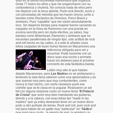
visto en la última nochevieja Ramoniana que organiza
Gruta 77 todos los años y que me engancharon con su
contundencia y chulería. No conocía nada de ellos pero
me dejaron con la boca abierta. Punk rock directo, sucio y
con pinceladas de melodía que les hacen únicos, junto a
bandas como Discípulos de Dionisos, Porco Bravo y
similares. Pura “zapatilla” que me volvió absolutamente
loco. Sin dejarnos tiempo para respirar fueron vaciando su
cargador en la línea de Ramones con una puesta en
escena sencilla pero sin duda efectiva, ya sabes, hay
bandas como Motorhead, Ramones y similares que no
necesitan parafernalia de ningún tipo, solo actitud de rock
and roll hecho en las calles, si a esto le añades unas
letras cargadas de buen humor tienes en Macarrones una
referencia
obligada para ver y
escuchar. Pude hacerme con un
disco suyo esa noche y prometo
hacer los deberes para el próximo
concierto de esta fantástica banda.
Listón muy alto el que habían
dejado Macarrones, pero
Las Madres
no se amilanaron y
teniendo la sala llena salieron como una apisonadora y es
que suenan muy pero que muy contundentes, como
nunca lo han hecho, con cierto ramalazo punk ese
colmillo que se te clava en la yugular. Realizaron un set
list con alguna sorpresa como un nuevo tema “
El Palacio
de Cristal
” que sonó muy bien mandando las guitarras,
directo y a la cabeza, con esas letras tan “made in las
madres” que ya estoy deseando tener en un nuevo disco
junto a otro puñado de temas. Rock and roll, puro rock and
roll para hablar de un gatito muy “particular” en “
Sádico
”
que sonó muy cruda , la alegría de vivir, la amistad y la