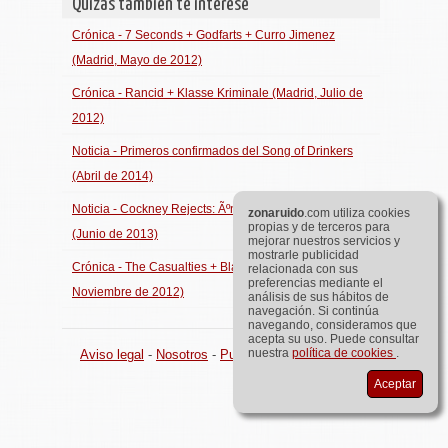
Quizás también te interese
Crónica - 7 Seconds + Godfarts + Curro Jimenez
(Madrid, Mayo de 2012)
Crónica - Rancid + Klasse Kriminale (Madrid, Julio de
2012)
Noticia - Primeros confirmados del Song of Drinkers
(Abril de 2014)
Noticia - Cockney Rejects: Ãºnica fecha en el Estado
zona
ruido
.com utiliza cookies
propias y de terceros para
(Junio de 2013)
mejorar nuestros servicios y
mostrarle publicidad
Crónica - The Casualties + Bladders (Madrid,
relacionada con sus
preferencias mediante el
Noviembre de 2012)
análisis de sus hábitos de
navegación. Si continúa
navegando, consideramos que
acepta su uso. Puede consultar
nuestra
política de cookies
.
Aviso legal
-
Nosotros
-
Publicidad
©
zona
ruido
.com
Aceptar