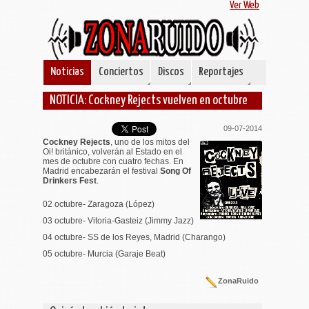
Ver Web
Noticias
Conciertos
Discos
Reportajes
NOTICIA: Cockney Rejects vuelven en octubre
09-07-2014
Cockney Rejects
, uno de los mitos del
Oi! británico, volverán al Estado en el
mes de octubre con cuatro fechas. En
Madrid encabezarán el festival
Song Of
Drinkers Fest
.
02 octubre- Zaragoza (López)
03 octubre- Vitoria-Gasteiz (Jimmy Jazz)
04 octubre- SS de los Reyes, Madrid (Charango)
05 octubre- Murcia (Garaje Beat)
ZonaRuido