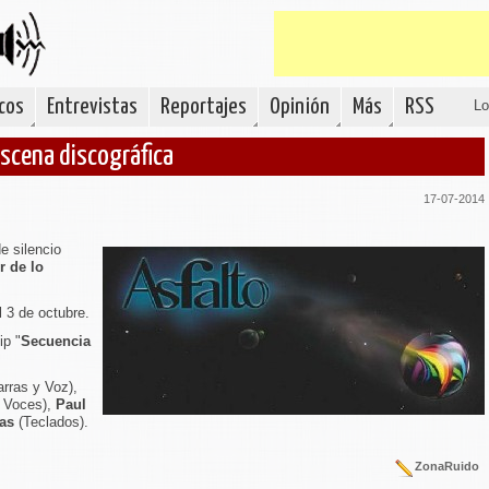
cos
Entrevistas
Reportajes
Opinión
Más
RSS
Lo
escena discográfica
17-07-2014
e silencio
r de lo
 3 de octubre.
ip "
Secuencia
arras y Voz),
y Voces),
Paul
as
(Teclados).
ZonaRuido