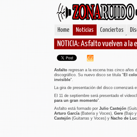
Home
Noticias
Conciertos
Dis
NOTICIA: Asfalto vuelven a la 
Asfalto
regresan a la escena tras cinco años d
discográfico. Su nuevo disco se titula "
El colo
invisible
".
La gira de presentación del disco comenzará el
El 11 de septiembre será presentado el videocl
para un gran momento
".
Asfalto está formado por
Julio Castejón
(Guit
Arturo García
(Batería y Voces),
Gere
(Bajo 
Castejón
(Guitarras y Voces) y
Nacho de Luc